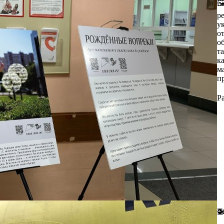

о
р
р
м
у
В
о
ч
о
б
т
ж
к
к
м
и
п
Ч

Р
о
р
я
с
(
м
Л
Ф
с
н
ф
м
у
И
в
А
с
г
б
т
о
(
а
и

Э