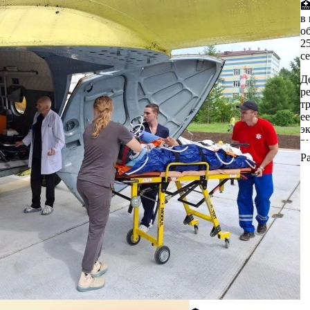
Г

с
П
в
л
ж
о
с
п
2
м
с
ч
О
м
и
Д
в
к
р
п
(
т
Р
а
е
п
э
М
О
в
С
о
в
а
Р
о
с
м
«
м
О
в
щ
д
ж
З
т
п
П
п
М
ж
г
м
п
о
в
в
с
г
на
п
П
п
п
Ч
р
з