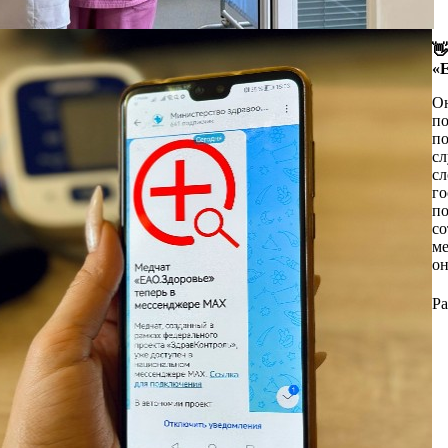
с
«
п
о
р

в
п
«
с
Б
п
в
Он
—
ф
по
К
у
по
ц
сл
В
К
сл
о
в
го
э
н
по
р
«
со
с
ж
ме
р
П
он
п
пр
и
#
вы
Ра
п
#
ож
др
П
С
✅ 
Е
«
Х
ме
к
cl
д