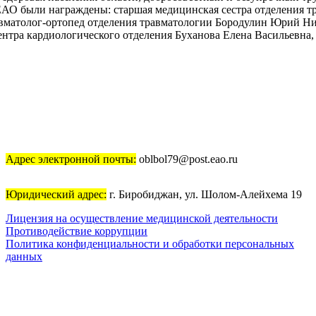
ЕАО были награждены: старшая медицинская сестра отделения т
авматолог-ортопед отделения травматологии Бородулин Юрий Ни
ентра кардиологического отделения Буханова Елена Васильевна
колог Зубченко Олеся Викторовна.
ами Законодательного Собрания Еврейской автономной област
я урологии, нефрологии и диализа (диализный зал) Баранова На
-неонатолог отделения для новорожденных детей Гожан Кэлин И
Казымова Матанат Байали кызы, врач-неонатолог отделения для
а, медицинская сестра палатная (постовая) отделения травмато
онная медицинская сестра регионального сосудистого центра от
ов диагностики и лечения Лупей Евгения Юрьевна, врач-акуше
Адрес электронной почты:
oblbol79@post.eao.ru
Григорьевна, рентгенолаборант рентгенологического отделения
т) Штерман Ирина Юнгымовна.
Юридический адрес:
г. Биробиджан, ул. Шолом-Алейхема 19
Лицензия на осуществление медицинской деятельности
инздравРФ #ДеньМедикаЕАО2026
Противодействие коррупции
Политика конфиденциальности и обработки персональных
данных