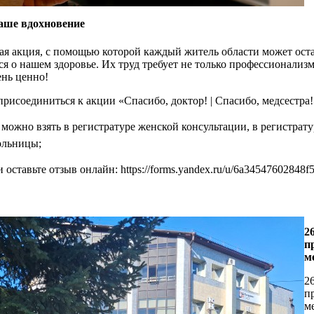
аше вдохновение
ая акция, с помощью которой каждый житель области может оста
ся о нашем здоровье. Их труд требует не только профессионализм
ень ценно!
исоединиться к акции «Спасибо, доктор! | Спасибо, медсестра!»
можно взять в регистратуре женской консультации, в регистрату
ольницы;
оставьте отзыв онлайн: https://forms.yandex.ru/u/6a34547602848f
щным источником сил, вдохновения и наградой для медицински
твом здравоохранения ЕАО при поддержке хирурга-онколога, де
2
шанкаева.
п
м
2
п
м