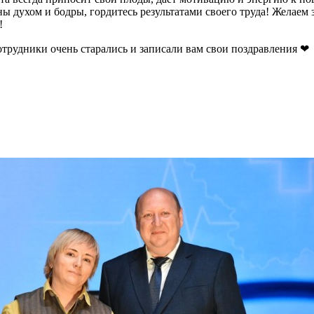
п
ны духом и бодры, гордитесь результатами своего труда! Желаем з
с
!
о
Е
отрудники очень старались и записали вам свои поздравления ❤
ф
М
К
п
п
у
м
у
ч
П
м
с
(
с
р
с
п
с
п