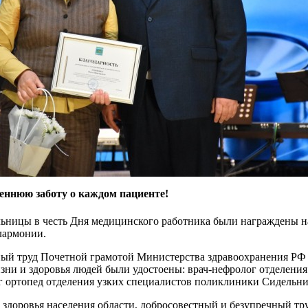
П
в
s
реннюю заботу о каждом пациенте!
льницы в честь Дня медицинского работника были награждены 
лармонии.
ый труд Почетной грамотой Министерства здравоохранения РФ з
ни и здоровья людей были удостоены: врач-нефролог отделения
г ортопед отделения узких специалистов поликлиники Сидельн
у здоровья населения области, добросовестный и безупречный тр