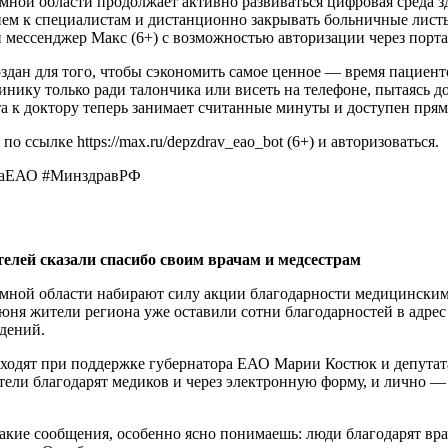
мной области продолжает активно развиваться цифровая среда 
писки и направления В женской консультации Когда все резуль
ием к специалистам и дистанционно закрывать больничные лист
латорной карты с диагнозом и результатами исследований. Эту
 мессенджер Mакс (6+) с возможностью авторизации через портал
и главный врач (или заведующий) ЖК.
дан для того, чтобы сэкономить самое ценное — время пациенто
 Репродукции Параллельный этап Вы имеете право выбрать любу
нику только ради талончика или висеть на телефоне, пытаясь до
стеме ОМС и имеет свободные объемы (места) на текущий год. Н
а к доктору теперь занимает считанные минуты и доступен прям
о ссылке https://max.ru/depzdrav_eao_bot (6+) и авторизоваться.
ентов в Комиссию Рассмотрение до 10 рабочих дней Документы
тов на ЭКО (в разных регионах их подает либо сама ЖК в элект
цаЕАО #МинздравРФ
дравоохранения). Комиссия одобряет заявку и выдает вам квоту
протокол Финал С полученной квотой вы обращаетесь в выбранну
(в зависимости от наличия мест в конкретном медицинском це
аше заявление и выделила квоту, необходимо подготовить паке
елей сказали спасибо своим врачам и медсестрам
авшего их учреждения.
мной области набирают силу акции благодарности медицинским 
(оригиналы и копии):
июня жители региона уже оставили сотни благодарностей в адрес
дений.
ациентки и партнера).
нщины (должен быть действующим).
ходят при поддержке губернатора ЕАО Марии Костюк и депута
нтки и партнера).
тели благодарят медиков и через электронную форму, и лично —
 о браке (если вы расписаны). Медицинские и административны
направление на ЭКО установленного образца (подписанное за
иска из амбулаторной карты с результатами всех анализов, ин
такие сообщения, особенно ясно понимаешь: люди благодарят вра
отсутствии противопоказаний.