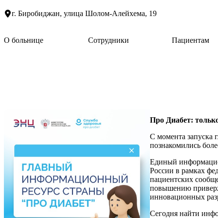
г. Биробиджан, улица Шолом-Алейхема, 19
О больнице
Сотрудники
Пациентам
Про Диабет: тольк
С момента запуска 
познакомились боле
Единый информацио
России в рамках фе
пациентских сообще
повышению приверже
инновационных раз
Сегодня найти инфо