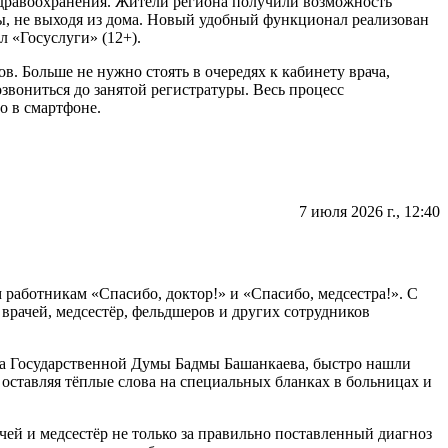
здравоохранения. Жители региона получили возможность
таты будут готовы, гинеколог оформляет подробную выписку
ы, не выходя из дома. Новый удобный функционал реализован
 выписку и официальное направление на ЭКО подписывает
 «Госуслуги» (12+).
в. Больше не нужно стоять в очередях к кабинету врача,
ю клинику (как государственную, так и частную), которая
звониться до занятой регистратуры. Весь процесс
азвание выбранной клиники обязательно вносится в ваше
о в смартфоне.
 направляются в специальную региональную Комиссию по
ронном виде, либо пациентка отвозит лично в Минздрав/
 (направление с номером шифра).
7 июля 2026 г., 12:40
ю клинику. Вас вносят в лист ожидания или сразу берут в
нтре). Какие документы нужны для Комиссии Чтобы Комиссия
т документов. Все медицинские справки должны быть заверены
работникам «Спасибо, доктор!» и «Спасибо, медсестра!». С
 врачей, медсестёр, фельдшеров и других сотрудников
та Государственной Думы Бадмы Башанкаева, быстро нашли
 оставляя тёплые слова на специальных бланках в больницах и
е документы:
ведующим ЖК).
струментальных исследований (УЗИ, ФЛГ, ЭКГ) и заключением
чей и медсестёр не только за правильно поставленный диагноз