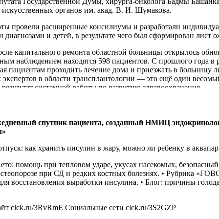
у.
епутата Государственной Думы, хирурга-онколога Бадмы Башан
 искусственных органов им. акад. В. И. Шумакова.
ты провели расширенные консилиумы и разработали индивидуал
и диагнозами и детей, в результате чего был сформирован лист 
сле капитального ремонта областной больницы открылось обнов
рным наблюдением находятся 598 пациентов. С прошлого года в 
ая пациентам проходить лечение дома и приезжать в больницу ли
 экспертов в области трансплантологии — это ещё один весомы
 результат системной работы по развитию здравоохранения.
цаЕАО #МинздравРФ
едневный спутник пациента, созданный НМИЦ эндокринологии
м»
отпуск: как хранить инсулин в жару, можно ли ребенку в аквапа
Лето: помощь при тепловом ударе, укусах насекомых, безопасный 
остеопорозе при СД и редких костных болезнях. • Рубрика «ГОВ
ля восстановления выработки инсулина. • Блог: причины голода 
йт clck.ru/3RvRmE Социальные сети clck.ru/3S2GZP