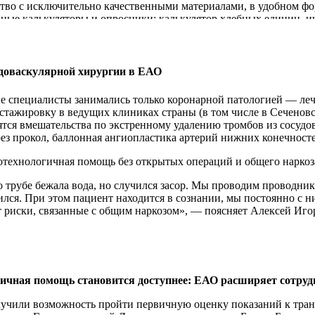
ство с исключительно качественными материалами, в удобном фор
нные калькуляторы и опросники: калькулятор хлебных единиц, ин
 помощи уникального опросника «Диариск». В каждом разделе, 
ляторы».
сетителей и пользователей ресурса памятки, и дневники. Кажды
доваскулярной хирургии в ЕАО
 по актуальным и рутинным вопросам. А на прием к специалисту 
иалы врач может передавать ссылкой или в распечатанном форма
е специалисты занимались только коронарной патологией — леч
стажировку в ведущих клиниках страны (в том числе в Сеченов
иняет официальный сайт и страницы в социальных сетях — «ВК
ятся вмешательства по экстренному удалению тромбов из сосудо
риалы представлены в удобных форматах, а пользователи могу
рез прокол, баллонная ангиопластика артерий нижних конечносте
рики «Вопрос эксперту» и «Спросите доктора», где под одной п
риалы в форматах коротких видеороликов, аудиоподкастов или те
отехнологичная помощь без открытых операций и общего наркоз
ценным, поскольку он основан на запросах аудитории.
о трубе бежала вода, но случился засор. Мы проводим проводник
азывает истории пациентов. Именно такие материалы часто вы
ился. При этом пациент находится в сознании, мы постоянно с н
е невозможно решить только медицинскими методами. Одной из 
т риски, связанные с общим наркозом», — поясняет Алексей Иго
собрала 5,5 тысяч просмотров.
тация и лечение проводятся по направлению из поликлиники по
 уходит в отпуск. Рекомендации специалистов должны быть дост
т оказывается незамедлительно при поступлении пациента в пр
u публикуются материалы, посвященные повседневной жизни с заб
в жару, особенностям питания, путешествиям, отдыху и влиянию
ностях современных технологий рассказал наш врач, рентгенэ
зователи могут быстро найти материалы, соответствующие своем
ичная помощь становится доступнее: ЕАО расширяет сотруд
тор!» на НТК-21.
Смотрите
!
только источник самой проверенной информации о заболевании, 
учили возможность пройти первичную оценку показаний к транс
цаЕАО #МинздравРФ