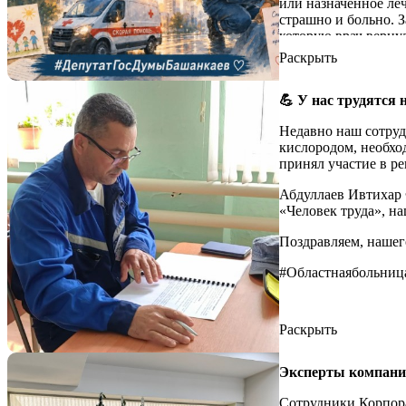
или назначенное леч
Заявление пац
страшно и больно. З
Согласие на о
которую врач вернул
ценят и помнят», —
Раскрыть
Важный нюанс
обязательно с
В письмах жители ч
умение найти подхо
💪 У нас трудятся 
спасибо тем, кто по
Недавно наш сотруд
👏 Так, слова приз
кислородом, необхо
Дарьи Сергеевны: «
принял участие в р
объясняет, идет на 
Абдуллаев Ивтихар 
внимательное отнош
«Человек труда», на
Принять участие в 
Поздравляем, нашег
оставить отзыв онла
#Областнаябольни
#Областнаябольни
Раскрыть
Эксперты компани
Сотрудники Корпор