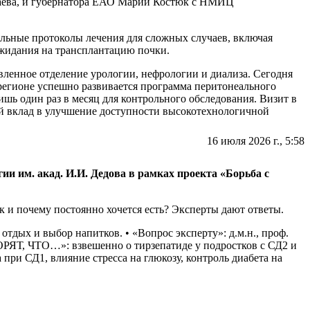
каева, и губернатора ЕАО Марии Костюк с НМИЦ
ьные протоколы лечения для сложных случаев, включая
ожидания на трансплантацию почки.
ленное отделение урологии, нефрологии и диализа. Сегодня
регионе успешно развивается программа перитонеального
шь один раз в месяц для контрольного обследования. Визит в
й вклад в улучшение доступности высокотехнологичной
16 июля 2026 г., 5:58
 им. акад. И.И. Дедова в рамках проекта «Борьба с
рк и почему постоянно хочется есть? Эксперты дают ответы.
отдых и выбор напитков. • «Вопрос эксперту»: д.м.н., проф.
ОРЯТ, ЧТО…»: взвешенно о тирзепатиде у подростков с СД2 и
при СД1, влияние стресса на глюкозу, контроль диабета на