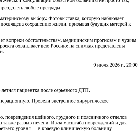
 женской консультации областной больницы не просто так,
ртываемость крови), общий анализ мочи и ЭКГ.
 преодолеть любые преграды.
ография или УЗИ молочных желез, УЗИ щитовидной железы.
у материнскому выбору. Фотовыставка, которую наблюдает
нашиванию беременности и наркозу.
посвящена сохранению жизни, призывая будущих матерей к
зывает количество, подвижность и морфологию (строение)
 Кровь на ВИЧ, сифилис, гепатиты и ПЦР-мазки на половые
вет вопреки обстоятельствам, медицинским прогнозам и чужим
роекта охватывает всю Россию: на снимках представлены
и.
йцеклеток занимает около 90 дней, а сперматозоидов — около
ерживают с самого начала. Мы хотим, чтобы молодые мамочки
9 июля 2026 г., 20:00
 России поставил перед обществом важнейшую задачу: от
 Женщине обязательно прописывают фолиевую кислоту. Часто
ю страны. Я как мама трех дочерей прекрасно понимаю,
я улучшения спермограммы нередко назначают цинк, селен, L-
», — подчеркивает региональный координатор выставки Ирина
-летняя пациентка после серьезного ДТП.
 гормональный баланс. Плавное снижение или набор веса до
операционную. Провели экстренное хирургическое
одя к генетическим поломкам в эмбрионах. Снижение
ю, повреждения шейного, грудного и поясничного отделов
а также разрыв печени. Из-за масштаба повреждений и для
ретьего уровня — в краевую клиническую больницу
а, чтобы не рисковать дорогостоящей процедурой. Лечение