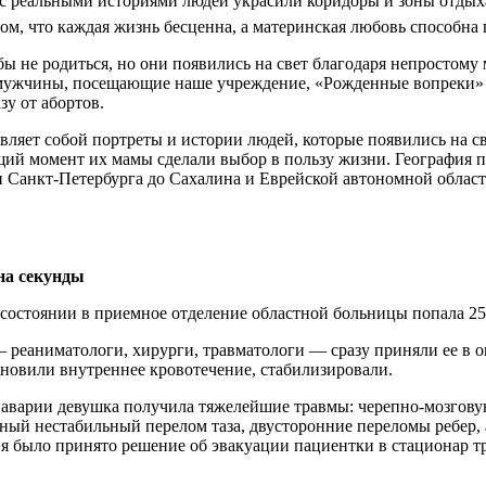
с реальными историями людей украсили коридоры и зоны отдыха
инический и биохимический анализы крови, коагулограмма (све
ом, что каждая жизнь бесценна, а материнская любовь способна
верка органов: Мазок на онкоцитологию с шейки матки, мамм
бы не родиться, но они появились на свет благодаря непростом
та: Подтверждение, что у женщины нет противопоказаний к вы
мужчины, посещающие наше учреждение, «Рожденные вопреки» 
зу от абортов.
 Спермограмма + MAP-тест: Главное исследование, которое пока
также исключает иммунное бесплодие. Инфекционный скрининг:
вляет собой портреты и истории людей, которые появились на с
ий момент их мамы сделали выбор в пользу жизни. География п
 Санкт-Петербурга до Сахалина и Еврейской автономной област
 образа жизни и нутритивная поддержка Поскольку созревание я
ивычки нужно минимум за 3 месяца до старта.
везли выставку в то место, где дают жизнь, где женщину подд
одушевлялись примерами героинь наших фотографий. Президент
в: Параллельно с анализами репродуктолог назначает терапию.
самих мам — поддерживать материнство и поднимать демографи
D, йод, железо (если низкий ферритин) и омега-3. Мужчинам дл
трудную минуту чувствовать поддержку и знать, что ты не одна
 на секунды
ы C и E.
 состоянии в приемное отделение областной больницы попала 25
 Избыток жировой ткани (или ее выраженный дефицит) нарушает
цаЕАО #МинздравРФ
5–24.9) существенно повышает ответ яичников на стимуляцию.
 реаниматологи, хирурги, травматологи — сразу приняли ее в 
ановили внутреннее кровотечение, стабилизировали.
 Никотин и алкоголь буквально отравляют половые клетки, прив
ает — нужен полный отказ.
е аварии девушка получила тяжелейшие травмы: черепно-мозгову
ный нестабильный перелом таза, двусторонние переломы ребер, 
ечение (по показаниям)
я было принято решение об эвакуации пациентки в стационар т
апа обнаруживаются проблемы, их устраняют до начала протокол