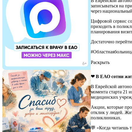
В Еврейской автоно
Оформление вы
записываться на пр
из вашей амбу
через национальный
лечащий врач 
Цифровой сервис соз
Выбор клиники
приходить в поликли
работает в си
планирования визит
направление.
Достаточно перейти п
Подача докум
отбору пациен
#Областнаябольни
Департамент з
Раскрыть
Вступление в 
протокол ЭКО 
рассмотрела в
❤ В ЕАО сотни жит
печатями выд
В Еврейской автоно
Личные документы 
момента старта 21 
медицинских учреж
Паспорт РФ (п
Полис ОМС же
Акции, которые про
СНИЛС (пацие
отклик у людей. Жи
Свидетельство
поликлиниках.
Официальное 
Подробная вып
💬 «Когда читаешь 
терапевта об 