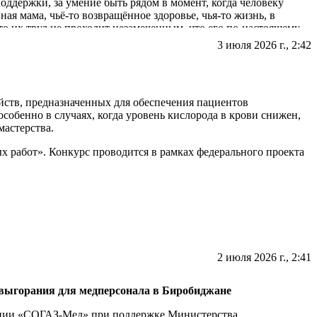
поддержки, за умение быть рядом в момент, когда человеку
шется от обоих партнеров).
ая мама, чьё-то возвращённое здоровье, чья-то жизнь, в
то их труд не проходит незамеченным, что его по-настоящему
3 июля 2026 г., 2:42
т в архив при оформлении карты ЭКО, поэтому
ктронные скан-копии всей вашей медицинской папки.
рпение, точную диагностику, поддержку в сложный момент и
многих участие в акции стало возможностью публично сказать
ств, предназначенных для обеспечения пациентов
ли в адрес врача-нефролога областной больницы Магрычевой
обенно в случаях, когда уровень кислорода в крови снижен,
ента. За высокий профессиональный уровень. Все подробно
мастерства.
ии. Побольше бы таких врачей. Спасибо Вам, за лечение и
 работ». Конкурс проводится в рамках федерального проекта
ить бланк в регистратуре медицинского учреждения или
 медсестра!» подведут 21 июля.
2 июля 2026 г., 2:41
выгорания для медперсонала в Биробиджане
ании «СОГАЗ-Мед» при поддержке Министерства