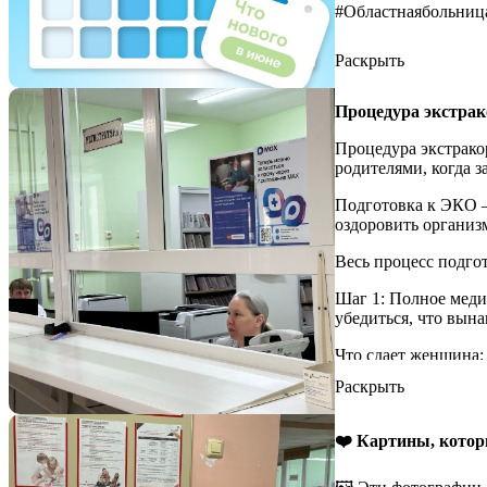
#Областнаябольни
Раскрыть
Процедура экстрак
Процедура экстрако
родителями, когда 
Подготовка к ЭКО —
оздоровить организ
Весь процесс подго
Шаг 1: Полное меди
убедиться, что вын
Что сдает женщина:
с подсчетом антрал
Раскрыть
Инфекционный скрин
мазок на флору.
❤️ Картины, котор
Гормональный профи