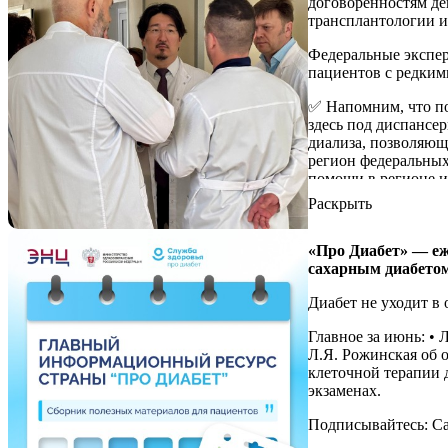
вопросы и поддержк
договоренностям д
трансплантологии и
Федеральные экспер
пациентов с редким
✅ Напомним, что по
здесь под диспансе
диализа, позволяющ
регион федеральных
помощи в регионе и
Раскрыть
#Областнаябольни
«Про Диабет» — еж
сахарным диабето
Диабет не уходит в 
Главное за июнь: • 
Л.Я. Рожинская об 
клеточной терапии д
экзаменах.
Подписывайтесь: Са