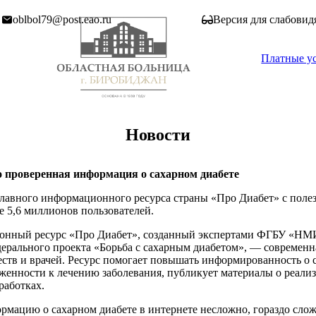
oblbol79@post.eao.ru
Версия для слабови
Платные у
Новости
о проверенная информация о сахарном диабете
главного информационного ресурса страны «Про Диабет» с полез
е 5,6 миллионов пользователей.
нный ресурс «Про Диабет», созданный экспертами ФГБУ «НМИ
дерального проекта «Борьба с сахарным диабетом», — современн
ств и врачей. Ресурс помогает повышать информированность о с
нности к лечению заболевания, публикует материалы о реализа
работках.
рмацию о сахарном диабете в интернете несложно, гораздо слож