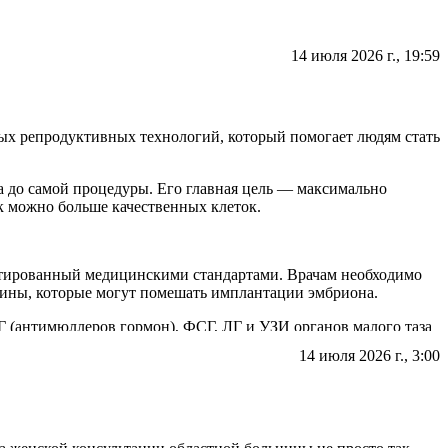
14 июля 2026 г., 19:59
ых репродуктивных технологий, который помогает людям стать
а до самой процедуры. Его главная цель — максимально
к можно больше качественных клеток.
ентированный медицинскими стандартами. Врачам необходимо
чины, которые могут помешать имплантации эмбриона.
МГ (антимюллеров гормон), ФСГ, ЛГ и УЗИ органов малого таза
14 июля 2026 г., 3:00
тесты на скрытые инфекции (хламидии, микоплазмы и др.) и
прогестерона.