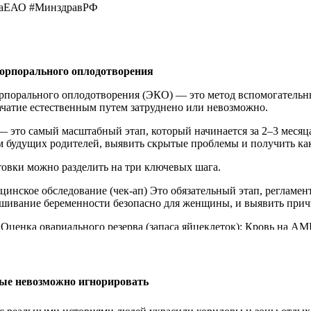
цаЕАО #МинздравРФ
орпорального оплодотворения
рпорального оплодотворения (ЭКО) — это метод вспомогательн
зачатие естественным путем затруднено или невозможно.
 это самый масштабный этап, который начинается за 2–3 месяц
м будущих родителей, выявить скрытые проблемы и получить ка
товки можно разделить на три ключевых шага.
цинское обследование (чек-ап) Это обязательный этап, реглам
ашивание беременности безопасно для женщины, и выявить при
 Оценка овариального резерва (запаса яйцеклеток): Кровь на А
ьных фолликулов.
инг: Анализы на ВИЧ, сифилис, гепатиты B и C, а также ПЦР-
ые невозможно игнорировать
ль: Проверка работы щитовидной железы (ТТГ), пролактина и 