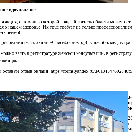
аше вдохновение
ая акция, с помощью которой каждый житель области может оста
ся о нашем здоровье. Их труд требует не только профессионализм
ень ценно!
исоединиться к акции «Спасибо, доктор! | Спасибо, медсестра!»
можно взять в регистратуре женской консультации, в регистрату
ольницы;
оставьте отзыв онлайн: https://forms.yandex.ru/u/6a34547602848f
щным источником сил, вдохновения и наградой для медицински
твом здравоохранения ЕАО при поддержке хирурга-онколога, де
2
шанкаева.
п
м
2
п
м