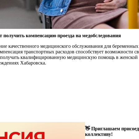
о
п
о
и
н
ра
 получить компенсацию проезда на медобследования
ение качественного медицинского обслуживания для беременн
мпенсация транспортных расходов способствует возможности с
 получать квалифицированную медицинскую помощь в женской 
ждениях Хабаровска.
👋 Приглашаем присое
коллективу!