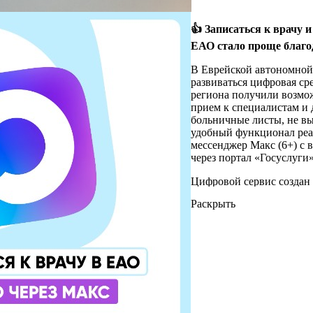
к
в
О
н
р
👍 Записаться к врачу 
М
в
ЕАО стало проще благо
с
о
н
б
В Еврейской автономной
к
О
развиваться цифровая ср
ж
региона получили возмо
Н
прием к специалистам и
ж
#
больничные листы, не вы
в
#
удобный функционал реа
н
мессенджер Mакс (6+) с
б
через портал «Госуслуги»
н
(
Цифровой сервис создан 
п
самое ценное — время п
с
Раскрыть
стоять в очередях к каби
поликлинику только ради
О
телефоне, пытаясь дозвон
а
регистратуры. Весь проц
п
доктору теперь занимает
г
доступен прямо в смартф
э
д
Достаточно перейти по с
н
https://max.ru/depzdrav_ea