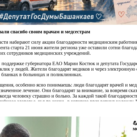
(
ж
э
«
В
п
зали спасибо своим врачам и медсестрам
к
асти набирают силу акции благодарности медицинским работник
р
ента старта 21 июня жители региона уже оставили сотни благода
з
гих сотрудников медицинских учреждений.
з
в
и поддержке губернатора ЕАО Марии Костюк и депутата Госуда
т
клик у людей. Жители благодарят медиков и через электронную 
п
 бланках в больницах и поликлиниках.
В
щения, особенно ясно понимаешь: люди благодарят врачей и медс
э
наченное лечение. Они благодарят за внимание, за вовремя ска
п
когда человеку страшно и больно. За каждой такой благодарност
п
ащённое здоровье, чья-то жизнь, в которую врач вернул надежду.
э
 труд не проходит незамеченным, что его по-настоящему ценят и
п
з
з
 благодарят врачей и медсестёр за внимательность, терпение, т

айти подход к каждому пациенту — от ребёнка до пожилого чел
м
П
лично сказать спасибо тем, кто помог справиться с болезнью, в
п