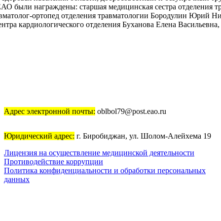
ЕАО были награждены: старшая медицинская сестра отделения т
авматолог-ортопед отделения травматологии Бородулин Юрий Ни
ентра кардиологического отделения Буханова Елена Васильевна
колог Зубченко Олеся Викторовна.
ами Законодательного Собрания Еврейской автономной област
я урологии, нефрологии и диализа (диализный зал) Баранова На
-неонатолог отделения для новорожденных детей Гожан Кэлин И
Казымова Матанат Байали кызы, врач-неонатолог отделения для
а, медицинская сестра палатная (постовая) отделения травмато
онная медицинская сестра регионального сосудистого центра от
ов диагностики и лечения Лупей Евгения Юрьевна, врач-акуше
Адрес электронной почты:
oblbol79@post.eao.ru
Григорьевна, рентгенолаборант рентгенологического отделения
т) Штерман Ирина Юнгымовна.
Юридический адрес:
г. Биробиджан, ул. Шолом-Алейхема 19
Лицензия на осуществление медицинской деятельности
инздравРФ #ДеньМедикаЕАО2026
Противодействие коррупции
Политика конфиденциальности и обработки персональных
данных