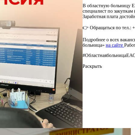
В областную больницу Е
специалист по закупкам 
Заработная плата достой
👉 Обращаться по тел.: +7
Подробнее о всех вакан
больница»
на сайте
Рабо
#ОбластнаябольницаЕА
Раскрыть