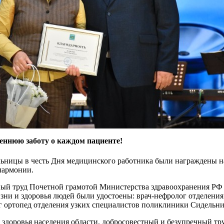
П
в
s
реннюю заботу о каждом пациенте!
льницы в честь Дня медицинского работника были награждены 
лармонии.
ый труд Почетной грамотой Министерства здравоохранения РФ з
ни и здоровья людей были удостоены: врач-нефролог отделения
г ортопед отделения узких специалистов поликлиники Сидельн
у здоровья населения области, добросовестный и безупречный тр