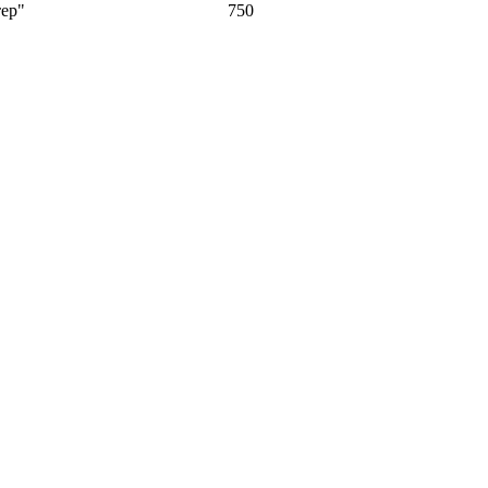
тер"
750