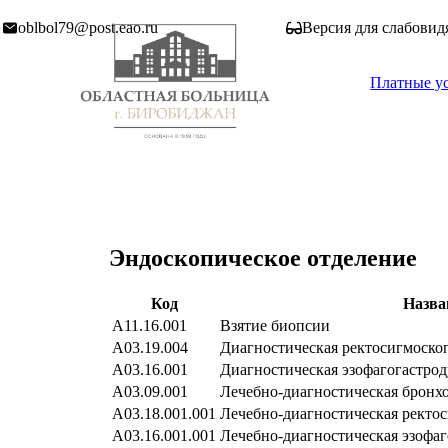
oblbol79@post.eao.ru
Версия для слабови
Платные у
Эндоскопическое отделение
Код
Назва
А11.16.001
Взятие биопсии
A03.19.004
Диагностическая ректосигмоско
A03.16.001
Диагностическая эзофагогастро
A03.09.001
Лечебно-диагностическая бронх
А03.18.001.001
Лечебно-диагностическая ректо
A03.16.001.001
Лечебно-диагностическая эзофа