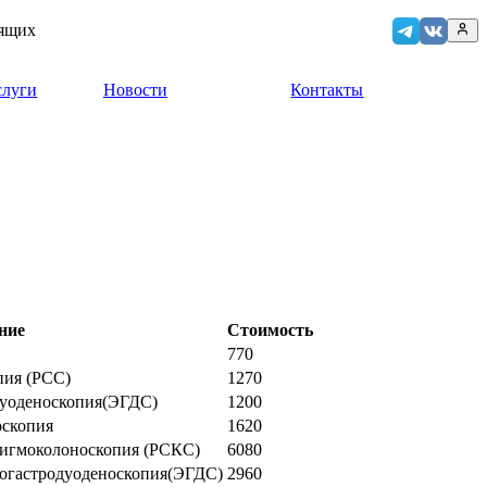
дящих
слуги
Новости
Контакты
ние
Стоимость
770
пия (РСС)
1270
дуоденоскопия(ЭГДС)
1200
оскопия
1620
сигмоколоноскопия (РСКС)
6080
гогастродуоденоскопия(ЭГДС)
2960