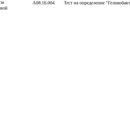
за
А08.16.004
Тест на определение "Геликобак
овой